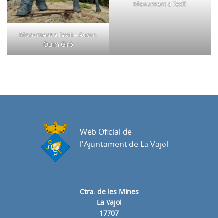
Monument a l’exili
Monument a l’exili – Autor:
Quim Giró
Web Oficial de
l'Ajuntament de La Vajol
Ctra. de les Mines
La Vajol
17707