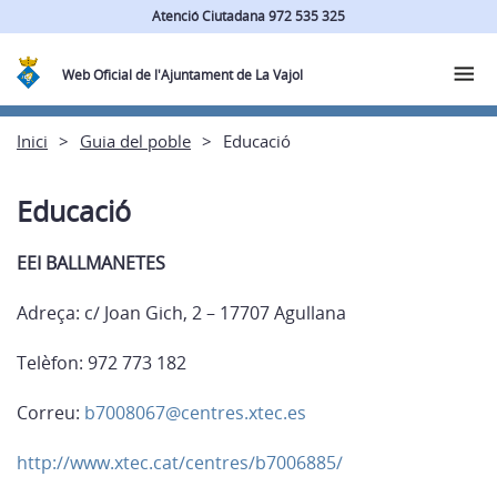
Atenció Ciutadana 972 535 325
Web Oficial de l'Ajuntament de La Vajol
Inici
Guia del poble
Educació
Educació
EEI BALLMANETES
Adreça: c/ Joan Gich, 2 – 17707 Agullana
Telèfon: 972 773 182
Correu:
b7008067@centres.xtec.es
http://www.xtec.cat/centres/b7006885/