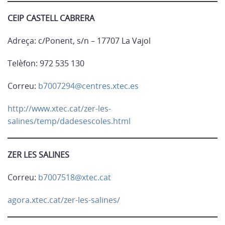
CEIP CASTELL CABRERA
Adreça: c/Ponent, s/n – 17707 La Vajol
Telèfon: 972 535 130
Correu:
b7007294@centres.xtec.es
http://www.xtec.cat/zer-les-
salines/temp/dadesescoles.html
ZER LES SALINES
Correu:
b7007518@xtec.cat
agora.xtec.cat/zer-les-salines/