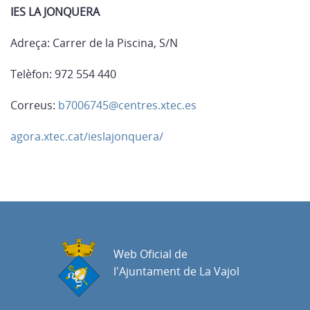
IES LA JONQUERA
Adreça: Carrer de la Piscina, S/N
Telèfon: 972 554 440
Correus:
b7006745@centres.xtec.es
agora.xtec.cat/ieslajonquera/
Web Oficial de
l'Ajuntament de La Vajol