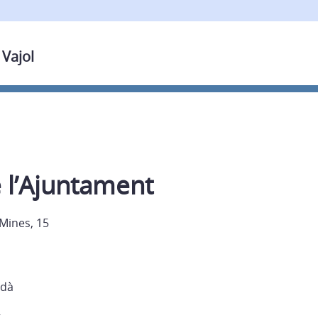
 Vajol
 l’Ajuntament
 Mines, 15
rdà