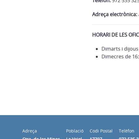
Telèfon:
972 535 32
Adreça electrònica:
HORARI DE LES OFIC
Dimarts i dijous
Dimecres de 16:
Adreça
Població
Codi Postal
Telèfon