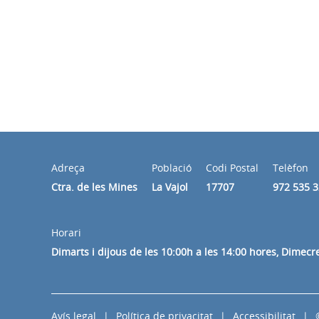
Adreça
Població
Codi Postal
Telèfon
Ctra. de les Mines
La Vajol
17707
972 535 
Horari
Dimarts i dijous de les 10:00h a les 14:00 hores, Dimecr
Avís legal
Política de privacitat
Accessibilitat